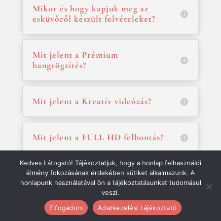
Mikor és hogy kapjuk meg az
esküvőről készült felvételeket?
Mit jelent a Prémium
hangrögzítés?
Mit jelent a Kreatív videózás?
Mit jelent a FULL HD felbontás?
Kedves Látogató! Tájékoztatjuk, hogy a honlap felhasználói
élmény fokozásának érdekében sütiket alkalmazunk. A
honlapunk használatával ön a tájékoztatásunkat tudomásul
KAPCSOLAT
veszi.
Elfogadom
Adatkezelési tájékoztató