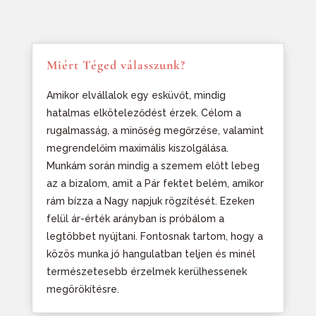
Miért Téged válasszunk?
Amikor elvállalok egy esküvőt, mindig
hatalmas elköteleződést érzek. Célom a
rugalmasság, a minőség megőrzése, valamint
megrendelőim maximális kiszolgálása.
Munkám során mindig a szemem előtt lebeg
az a bizalom, amit a Pár fektet belém, amikor
rám bízza a Nagy napjuk rögzítését. Ezeken
felül ár-érték arányban is próbálom a
legtöbbet nyújtani. Fontosnak tartom, hogy a
közös munka jó hangulatban teljen és minél
természetesebb érzelmek kerülhessenek
megörökítésre.